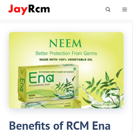
Skip
Me
to
content
Benefits of RCM Ena