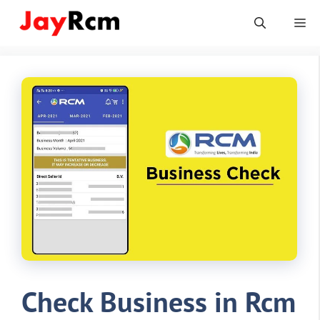
Skip
Me
to
content
Check Business in Rcm