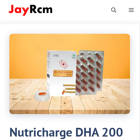
Skip
Me
to
content
Nutricharge DHA 200