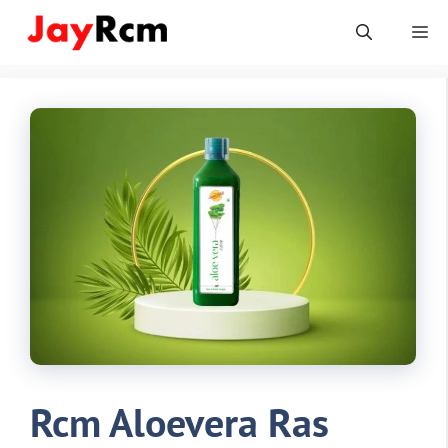
Skip
Me
to
content
Rcm Aloevera Ras