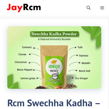
Skip
Me
to
content
Rcm Swechha Kadha –