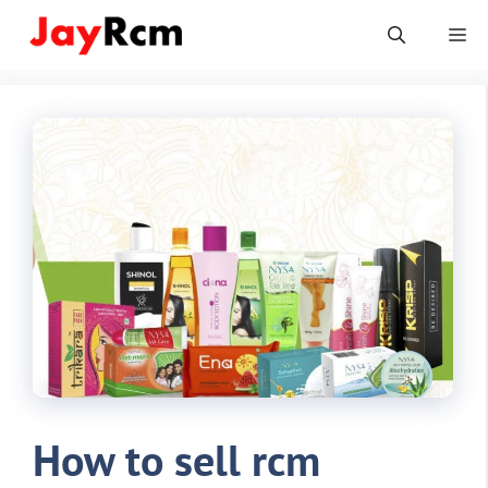
Skip
Me
to
content
How to sell rcm