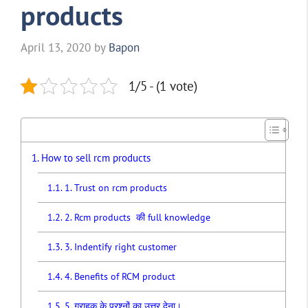
products
April 13, 2020
by
Bapon
1/5 - (1 vote)
How to sell rcm products
1. Trust on rcm products
2. Rcm products की full knowledge
3. Indentify right customer
4. Benefits of RCM product
5. ग्राहक के प्रश्नों का उत्तर देना।