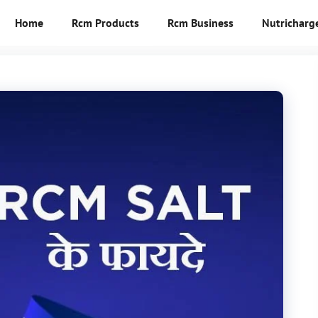
Home
Rcm Products
Rcm Business
Nutricharg