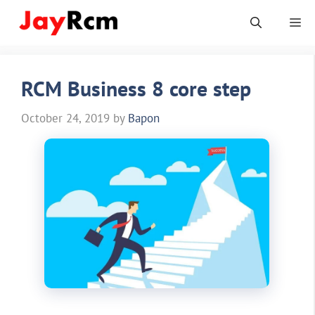
Skip
Me
to
content
RCM Business 8 core step
October 24, 2019
by
Bapon