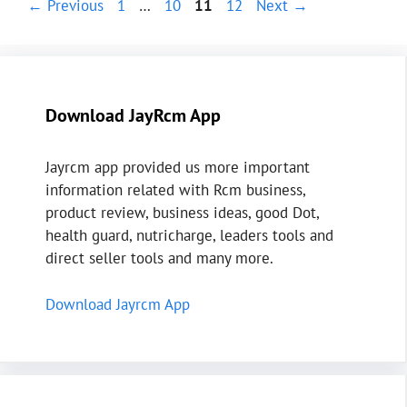
Page
Page
Page
Page
←
Previous
1
…
10
11
12
Next
→
Download JayRcm App
Jayrcm app provided us more important
information related with Rcm business,
product review, business ideas, good Dot,
health guard, nutricharge, leaders tools and
direct seller tools and many more.
Download Jayrcm App